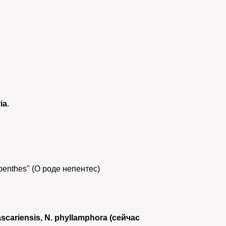
ia
.
penthes" (О роде непентес)
gascariensis, N. phyllamphora (сейчас