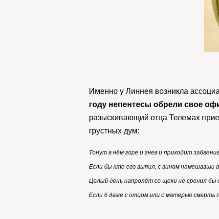
Именно у Линнея возникла ассоциа
году непентесы обрели свое оф
разыскивающий отца Телемах приез
грустных дум:
Тонут в нём горе и гнев и приходит забвени
Если бы кто его выпил, с вином намешавши в
Целый день напролёт со щеки не сронил бы 
Если б даже с отцом или с матерью смерть 