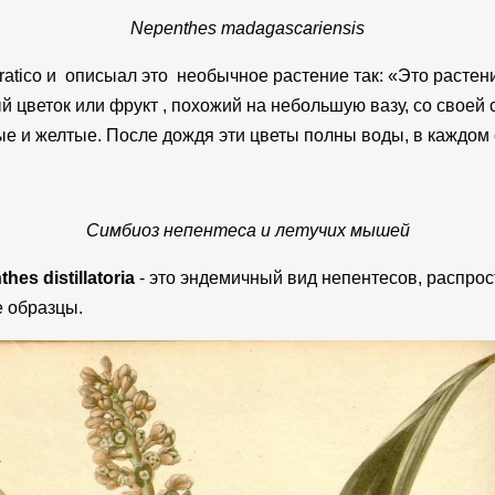
Nepenthes madagascariensis
tico и описыал это необычное растение так: «Это растени
ый цветок или фрукт , похожий на небольшую вазу, со свое
ые и желтые. После дождя эти цветы полны воды, в каждом
Симбиоз непентеса и летучих мышей
hes distillatoria
- это эндемичный вид непентесов, распро
е образцы.