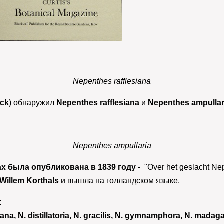
Nepenthes rafflesiana
ack
) обнаружил
Nepenthes rafflesiana
и
Nepenthes ampullar
Nepenthes ampullaria
х была опубликована в 1839 году
- "Over het geslacht Ne
 Willem Korthals
и вышла на голландском языке.
:
ana, N. distillatoria, N. gracilis, N. gymnamphora, N. mada