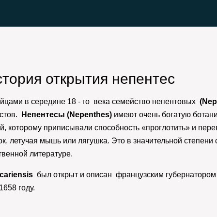
стория открытия непентес
йцами в середине 18 - го века семейство непентовых
(Nep
истов.
Непентесы (Nepenthes)
имеют очень богатую ботани
й, которому приписывали способность «проглотить» и пер
ок, летучая мышь или лягушка. Это в значительной степен
ственной литературе.
ariensis
был открыт и описан французским губернатором
 1658 году.