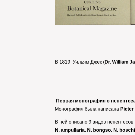
В 1819 Уильям Джек (
Dr. William J
Первая монография о непентеса
Монография была написана
Pieter
В ней описано 9 видов непентесов 
N. ampullaria, N. bongso, N. boschi