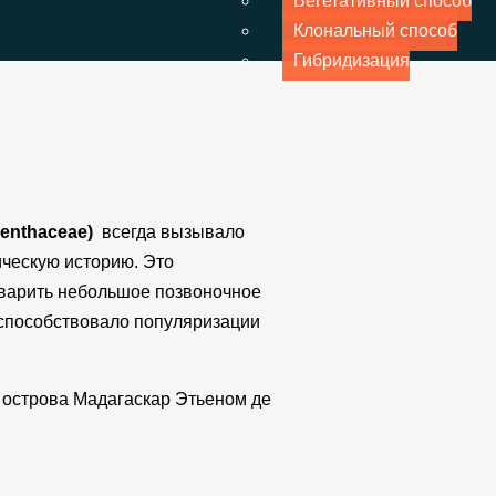
Вегетативный способ
Клональный способ
Гибридизация
enthaceae)
всегда вызывало
ческую историю. Это
еварить небольшое позвоночное
и способствовало популяризации
 острова Мадагаскар Этьеном де