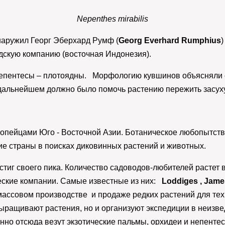
Nepenthes mirabilis
наружил Георг Эберхард Румф (
Georg Everhard Rumphius
)
дскую компанию (восточная Индонезия).
 непентесы – плотоядны. Морфологию кувшинов объясняли 
 дальнейшем должно было помочь растению пережить засуху
ропейцами Юго - Восточной Азии. Ботаническое любопытств
ие страны в поисках диковинных растений и животных.
стиг своего пика. Количество садоводов-любителей растет 
ские компании. Самые известные из них:
Loddiges ,
Jame
массовом производстве и продаже редких растений для тех ,
выращивают растения, но и организуют экспедиции в неизв
нно отсюда везут экзотические пальмы, орхидеи и непенте