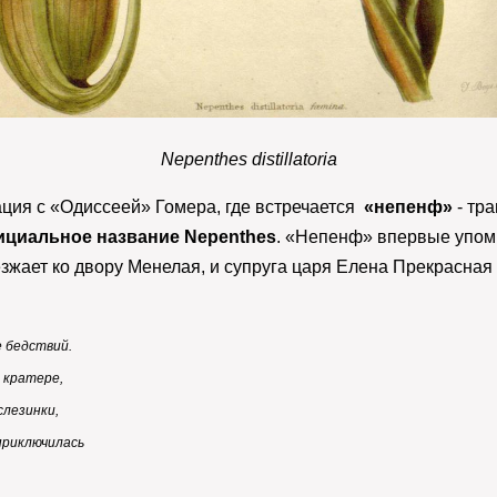
Nepenthes distillatoria
ция с «Одиссеей» Гомера, где встречается
«непенф»
- тр
ициальное название Nepenthes
. «Непенф» впервые упоми
жает ко двору Менелая, и супруга царя Елена Прекрасная п
е бедствий.
 кратере,
слезинки,
приключилась