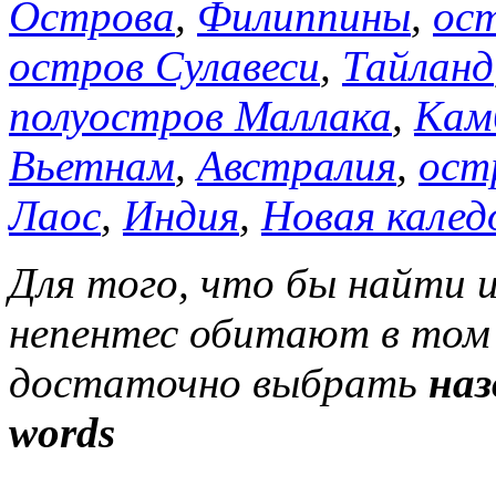
Острова
,
Филиппины
,
ос
остров Сулавеси
,
Тайланд
полуостров Маллака
,
Кам
Вьетнам
,
Австралия
,
ост
Лаос
,
Индия
,
Новая калед
Для того, что бы найти 
непентес обитают в том 
достаточно выбрать
наз
words