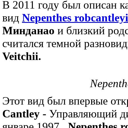
В 2011 году был описан к
вид
Nepenthes robcantleyi
Минданао
и близкий родс
считался темной разнови
Veitchii.
Nepenth
Этот вид был впервые отк
Cantley -
Управляющий дир
январе 1997.
Nepenthes r