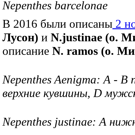
Nepenthes barcelonae
В 2016 были описаны
2 н
Лусон)
и
N.justinae (о. 
описание
N. ramos (о. М
Nepenthes Aenigma: А - 
верхние кувшины, D мужс
Nepenthes justinae: А ни