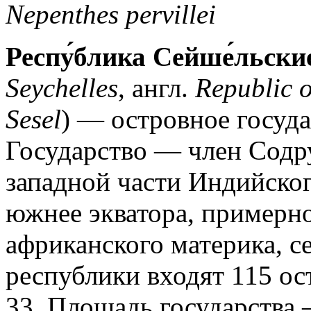
Nepenthes pervillei
Респу́блика Сейше́льски
Seychelles
, англ.
Republic o
Sesel
) — островное госуд
Государство — член Содр
западной части Индийског
южнее экватора, примерно
африканского материка, с
республики входят 115 ос
33. Площадь государства