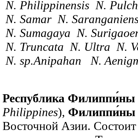
N. Philippinensis N. Pulc
N. Samar N. Saranganiens
N. Sumagaya N. Surigaoen
N. Truncata N. Ultra N. V
N. sp.Anipahan N. Aenigm
Республика Филиппи́ны
Philippines
),
Филиппи́ны
Восточной Азии. Состоит 