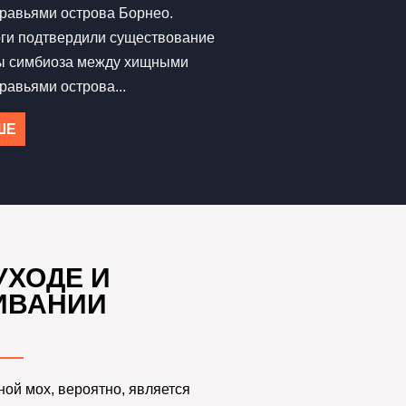
равьями острова Борнео.
оги подтвердили существование
ы симбиоза между хищными
равьями острова...
ШЕ
УХОДЕ И
ИВАНИИ
ой мох, вероятно, является