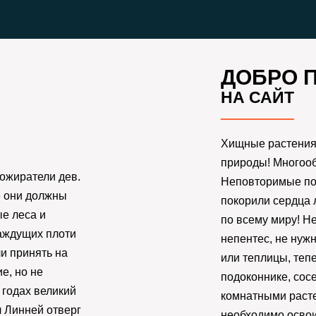
ДОБРО 
НА САЙТ
Хищные растения 
природы! Многооб
ожиратели дев.
Неповторимые по 
е они должны
покорили сердца 
е леса и
по всему миру! Н
аждущих плоти
непентес, не нуж
и принять на
или теплицы, тепе
е, но не
подоконнике, сос
 годах великий
комнатными расте
 Линней отверг
необходимо освои