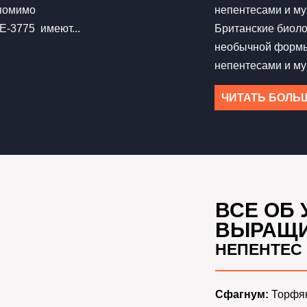
 помимо
непентесами и му
E-3775 имеют...
Британские биол
необычной форм
непентесами и му
ЧИТАТЬ БОЛЬ
ВСЕ ОБ 
ВЫРАЩ
НЕПЕНТЕС
Сфагнум:
Торфян