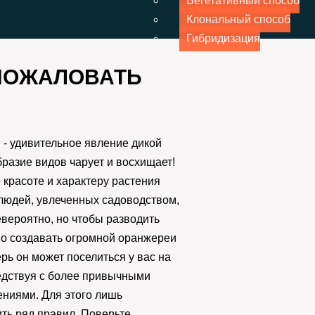
Вегетативный способ
Клональный способ
Гибридизация
ПОЖАЛОВАТЬ
- удивительное явление дикой
разие видов чарует и восхищает!
красоте и характеру растения
людей, увлеченных садоводством,
евероятно, но чтобы разводить
но создавать огромной оранжереи
рь он может поселиться у вас на
едствуя с более привычными
ниями. Для этого лишь
ть ряд правил. Поверьте,