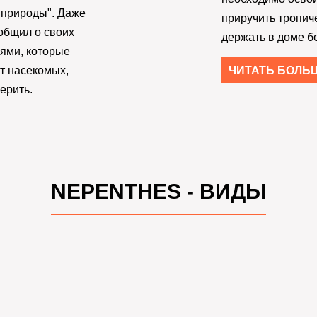
а природы". Даже
приручить тропич
ообщил о своих
держать в доме б
ями, которые
т насекомых,
ЧИТАТЬ БОЛЬ
ерить.
NEPENTHES - ВИДЫ